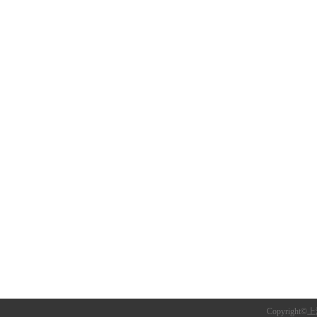
Copyright©