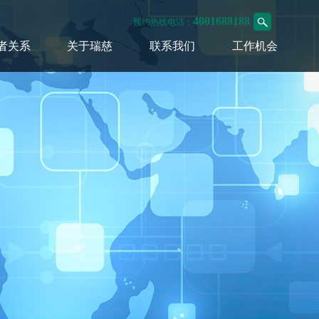
4001688188
预约热线电话：
者关系
关于瑞慈
联系我们
工作机会