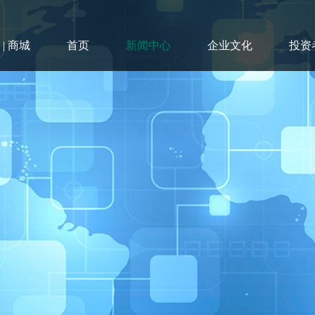
|
商城
首页
新闻中心
企业文化
投资