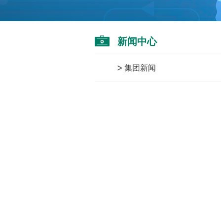
新闻中心
集团新闻