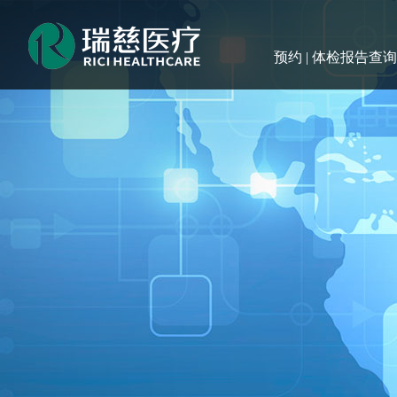
预约 |
体检报告查询 